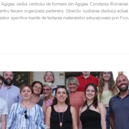
gigea, sediul centrului de formare din Agigea, Constanța (România). Da
entru fiecare organizație parteneră. Obiectiv: ilustrarea stadiului actual
țelor specifice înainte de testarea materialelor educaționale prin Foc