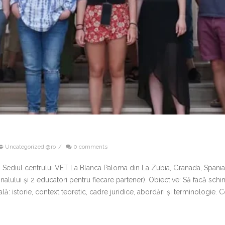
Uncategorized @ro
/
0 comments
ediul centrului VET La Blanca Paloma din La Zubia, Granada, Spania. Da
nalului și 2 educatori pentru fiecare partener). Obiective: Să facă sch
tală: istorie, context teoretic, cadre juridice, abordări și terminologie. C