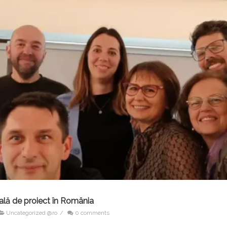
nală de proiect în România
Uncategorized @ro
/
0 comments