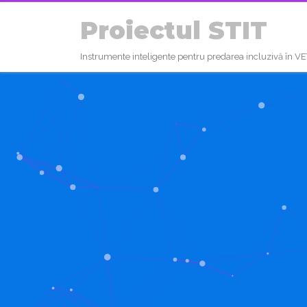
Proiectul STIT
Instrumente inteligente pentru predarea incluzivă în VE