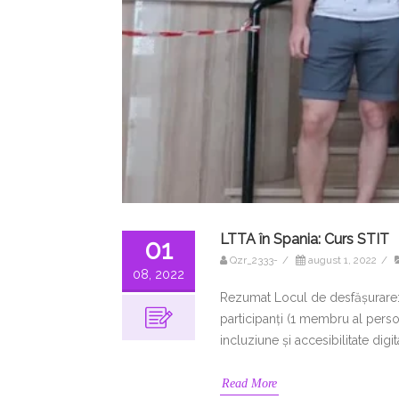
LTTA în Spania: Curs STIT
01
Qzr_2333-
/
august 1, 2022
/
08, 2022
Rezumat Locul de desfășurare: S
participanți (1 membru al perso
incluziune și accesibilitate digi
Read More