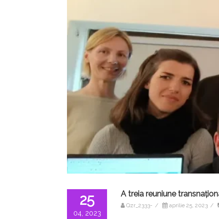
A treia reuniune transnațio
25
Qzr_2333-
/
aprilie 25, 2023
/
04, 2023